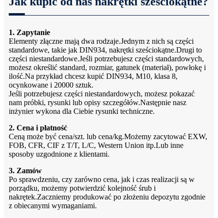
Jak kupić od nas nakrętki sześciokątne?
1. Zapytanie
Elementy złączne mają dwa rodzaje.Jednym z nich są części
standardowe, takie jak DIN934, nakrętki sześciokątne.Drugi to
części niestandardowe.Jeśli potrzebujesz części standardowych,
możesz określić standard, rozmiar, gatunek (materiał), powłokę i
ilość.Na przykład chcesz kupić DIN934, M10, klasa 8,
ocynkowane i 20000 sztuk.
Jeśli potrzebujesz części niestandardowych, możesz pokazać
nam próbki, rysunki lub opisy szczegółów.Następnie nasz
inżynier wykona dla Ciebie rysunki techniczne.
2. Cena i płatność
Ceną może być cena/szt. lub cena/kg.Możemy zacytować EXW,
FOB, CFR, CIF z T/T, L/C, Western Union itp.Lub inne
sposoby uzgodnione z klientami.
3. Zamów
Po sprawdzeniu, czy zarówno cena, jak i czas realizacji są w
porządku, możemy potwierdzić kolejność śrub i
nakrętek.Zaczniemy produkować po złożeniu depozytu zgodnie
z obiecanymi wymaganiami.