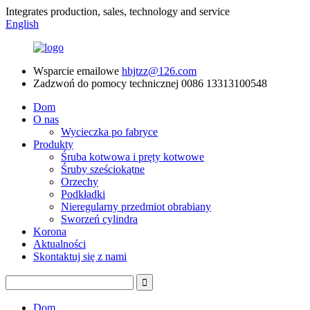
Integrates production, sales, technology and service
English
Wsparcie emailowe
hbjtzz@126.com
Zadzwoń do pomocy technicznej
0086 13313100548
Dom
O nas
Wycieczka po fabryce
Produkty
Śruba kotwowa i pręty kotwowe
Śruby sześciokątne
Orzechy
Podkładki
Nieregularny przedmiot obrabiany
Sworzeń cylindra
Korona
Aktualności
Skontaktuj się z nami
Dom