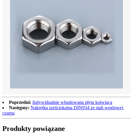
Poprzedni:
Indywidualnie wbudowana płyta kotwiąca
Następny:
Nakrętka sześciokątna DIN934 ze stali węglowej,
czarna
Produkty powiązane