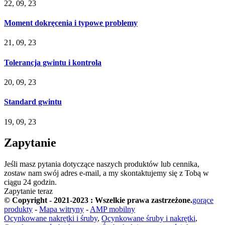
22, 09, 23
Moment dokręcenia i typowe problemy
21, 09, 23
Tolerancja gwintu i kontrola
20, 09, 23
Standard gwintu
19, 09, 23
Zapytanie
Jeśli masz pytania dotyczące naszych produktów lub cennika,
zostaw nam swój adres e-mail, a my skontaktujemy się z Tobą w
ciągu 24 godzin.
Zapytanie teraz
© Copyright - 2021-2023 : Wszelkie prawa zastrzeżone.
gorące
produkty
-
Mapa witryny
-
AMP mobilny
Ocynkowane nakrętki i śruby
,
Ocynkowane śruby i nakrętki
,