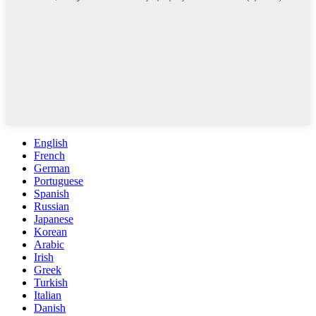
English
French
German
Portuguese
Spanish
Russian
Japanese
Korean
Arabic
Irish
Greek
Turkish
Italian
Danish