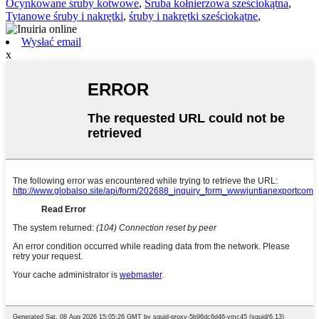
Ocynkowane śruby kotwowe
,
Śruba kołnierzowa sześciokątna
,
Tytanowe śruby i nakrętki
,
śruby i nakrętki sześciokątne
,
Wysłać email
x