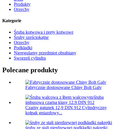
Produkty
Orzechy
Kategorie
Śruba kotwowa i pręty kotwowe
Śruby sześciokątne
Orzechy
Podkładki
Nieregularny przedmiot obrabiany
Sworzeń cylindra
Polecane produkty
Fabrycznie dostosowane Chiny Bolt Galv
Czarny gatunek 12,9 DIN 912 Cylindryczny
kołpak gniazdowy...
śruby ze stali nierdzewnej podkładki nakrętki