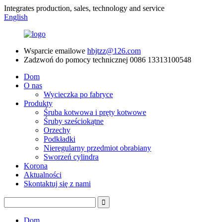
Integrates production, sales, technology and service
English
Wsparcie emailowe
hbjtzz@126.com
Zadzwoń do pomocy technicznej
0086 13313100548
Dom
O nas
Wycieczka po fabryce
Produkty
Śruba kotwowa i pręty kotwowe
Śruby sześciokątne
Orzechy
Podkładki
Nieregularny przedmiot obrabiany
Sworzeń cylindra
Korona
Aktualności
Skontaktuj się z nami
Dom