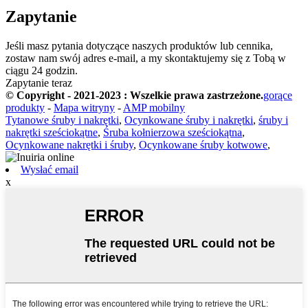
Zapytanie
Jeśli masz pytania dotyczące naszych produktów lub cennika,
zostaw nam swój adres e-mail, a my skontaktujemy się z Tobą w
ciągu 24 godzin.
Zapytanie teraz
© Copyright - 2021-2023 : Wszelkie prawa zastrzeżone.
gorące
produkty
-
Mapa witryny
-
AMP mobilny
Tytanowe śruby i nakrętki
,
Ocynkowane śruby i nakrętki
,
śruby i
nakrętki sześciokątne
,
Śruba kołnierzowa sześciokątna
,
Ocynkowane nakrętki i śruby
,
Ocynkowane śruby kotwowe
,
Wysłać email
x