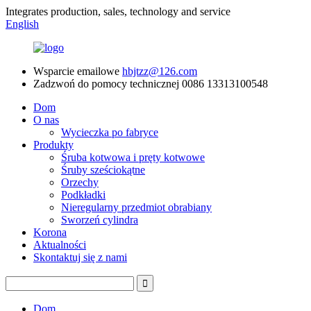
Integrates production, sales, technology and service
English
Wsparcie emailowe
hbjtzz@126.com
Zadzwoń do pomocy technicznej
0086 13313100548
Dom
O nas
Wycieczka po fabryce
Produkty
Śruba kotwowa i pręty kotwowe
Śruby sześciokątne
Orzechy
Podkładki
Nieregularny przedmiot obrabiany
Sworzeń cylindra
Korona
Aktualności
Skontaktuj się z nami
Dom