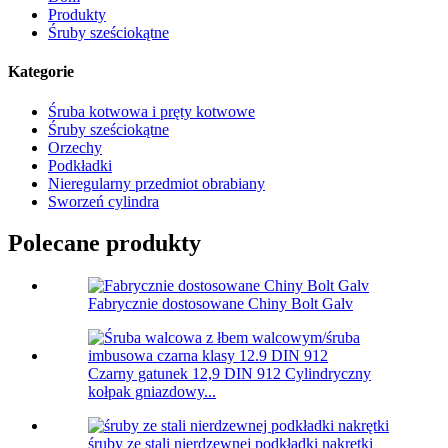
Produkty
Śruby sześciokątne
Kategorie
Śruba kotwowa i pręty kotwowe
Śruby sześciokątne
Orzechy
Podkładki
Nieregularny przedmiot obrabiany
Sworzeń cylindra
Polecane produkty
Fabrycznie dostosowane Chiny Bolt Galv
Czarny gatunek 12,9 DIN 912 Cylindryczny
kołpak gniazdowy...
śruby ze stali nierdzewnej podkładki nakrętki