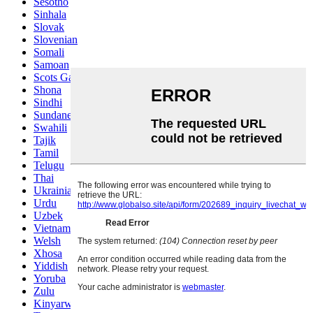
Sesotho
Sinhala
Slovak
Slovenian
Somali
Samoan
Scots Gaelic
Shona
Sindhi
Sundanese
Swahili
Tajik
Tamil
Telugu
Thai
Ukrainian
Urdu
Uzbek
Vietnamese
Welsh
Xhosa
Yiddish
Yoruba
Zulu
Kinyarwanda