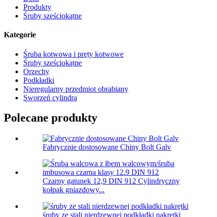
Produkty
Śruby sześciokątne
Kategorie
Śruba kotwowa i pręty kotwowe
Śruby sześciokątne
Orzechy
Podkładki
Nieregularny przedmiot obrabiany
Sworzeń cylindra
Polecane produkty
Fabrycznie dostosowane Chiny Bolt Galv
Czarny gatunek 12,9 DIN 912 Cylindryczny
kołpak gniazdowy...
śruby ze stali nierdzewnej podkładki nakrętki