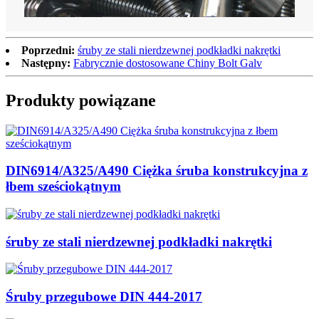
Poprzedni:
śruby ze stali nierdzewnej podkładki nakrętki
Następny:
Fabrycznie dostosowane Chiny Bolt Galv
Produkty powiązane
DIN6914/A325/A490 Ciężka śruba konstrukcyjna z
łbem sześciokątnym
śruby ze stali nierdzewnej podkładki nakrętki
Śruby przegubowe DIN 444-2017