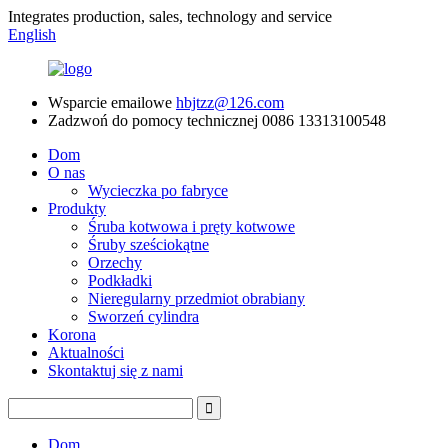
Integrates production, sales, technology and service
English
Wsparcie emailowe
hbjtzz@126.com
Zadzwoń do pomocy technicznej
0086 13313100548
Dom
O nas
Wycieczka po fabryce
Produkty
Śruba kotwowa i pręty kotwowe
Śruby sześciokątne
Orzechy
Podkładki
Nieregularny przedmiot obrabiany
Sworzeń cylindra
Korona
Aktualności
Skontaktuj się z nami
Dom