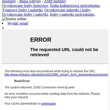
produkty
-
Mapa witryny
-
AMP mobilny
Ocynkowane śruby kotwowe
,
Śruba kołnierzowa sześciokątna
,
Tytanowe śruby i nakrętki
,
Ocynkowane nakrętki i śruby
,
Ocynkowane śruby i nakrętki
,
śruby i nakrętki sześciokątne
,
Wysłać email
x