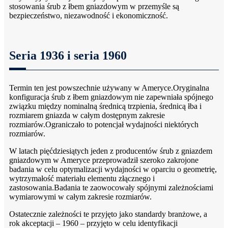
stosowania śrub z łbem gniazdowym w przemyśle są
bezpieczeństwo, niezawodność i ekonomiczność.
Seria 1936 i seria 1960
Termin ten jest powszechnie używany w Ameryce.Oryginalna
konfiguracja śrub z łbem gniazdowym nie zapewniała spójnego
związku między nominalną średnicą trzpienia, średnicą łba i
rozmiarem gniazda w całym dostępnym zakresie
rozmiarów.Ograniczało to potencjał wydajności niektórych
rozmiarów.
W latach pięćdziesiątych jeden z producentów śrub z gniazdem
gniazdowym w Ameryce przeprowadził szeroko zakrojone
badania w celu optymalizacji wydajności w oparciu o geometrię,
wytrzymałość materiału elementu złącznego i
zastosowania.Badania te zaowocowały spójnymi zależnościami
wymiarowymi w całym zakresie rozmiarów.
Ostatecznie zależności te przyjęto jako standardy branżowe, a
rok akceptacji – 1960 – przyjęto w celu identyfikacji