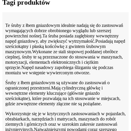
Tagi produktów
Te śruby z łbem gniazdowym idealnie nadają się do zastosowań
wymagających dobrze obrobionego wyglądu lub szerszej
powierzchni nośnej.Ta śruba posiada zagłębiony wewnętrzny
napęd gniazdowy, aby zwiększyć wytrzymałość.Posiadają napęd
sześciokątny i płaską końcówkę z gwintem śrubowym
maszynowym.Wykonane ze stali stopowej poddanej obróbce
cieplnej, śruby te są przeznaczone do stosowania w maszynach,
motoryzacji, elementach elektronicznych i ciężkim
sprzęcie.Napęd nasadowy zapobiega ślizganiu się podczas
montażu we wstępnie wywierconym otworze.
Śruby z łbem gniazdowym są używane do zastosowań o
ograniczonej przestrzeni.Mają cylindryczną główkę i
wewnętrzne elementy kluczujące (głównie gniazdo
sześciokątne), które pozwalają na ich stosowanie w miejscach,
gdzie zewnętrzne elementy złączne nie są pożądane.
Wykorzystuje się je w krytycznych zastosowaniach w pojazdach,
obrabiarkach, narzędziach i matrycach, maszynach do robót
ziemnych i górniczych oraz w szerokim zakresie zastosowań
inżynieryjnych.Najważniejszymi powodami coraz szerszego