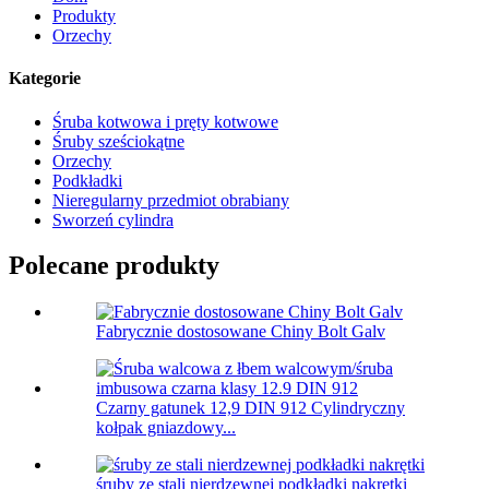
Produkty
Orzechy
Kategorie
Śruba kotwowa i pręty kotwowe
Śruby sześciokątne
Orzechy
Podkładki
Nieregularny przedmiot obrabiany
Sworzeń cylindra
Polecane produkty
Fabrycznie dostosowane Chiny Bolt Galv
Czarny gatunek 12,9 DIN 912 Cylindryczny
kołpak gniazdowy...
śruby ze stali nierdzewnej podkładki nakrętki