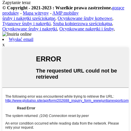
Zapytanie teraz
© Copyright - 2021-2023 : Wszelkie prawa zastrzeżone.
gorące
produkty
-
Mapa witryny
-
AMP mobilny
śruby i nakrętki sześciokątne
,
Ocynkowane śruby kotwowe
,
Tytanowe śruby i nakrętki
,
Śruba kołnierzowa sześciokątna
,
Ocynkowane śruby i nakrętki
,
Ocynkowane nakrętki i śruby
,
Wysłać email
x