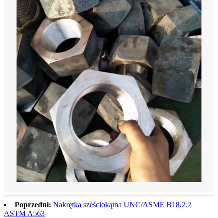
Poprzedni:
Nakrętka sześciokątna UNC/ASME B18.2.2
ASTM A563