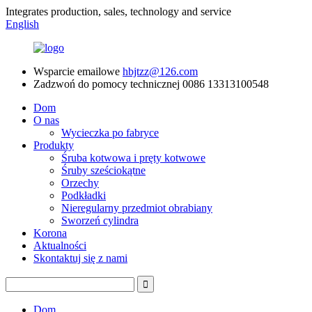
Integrates production, sales, technology and service
English
Wsparcie emailowe
hbjtzz@126.com
Zadzwoń do pomocy technicznej
0086 13313100548
Dom
O nas
Wycieczka po fabryce
Produkty
Śruba kotwowa i pręty kotwowe
Śruby sześciokątne
Orzechy
Podkładki
Nieregularny przedmiot obrabiany
Sworzeń cylindra
Korona
Aktualności
Skontaktuj się z nami
Dom