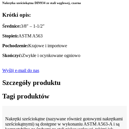
Nakrętka sześciokątna DIN934 ze stali węglowej, czarna
Krótki opis:
Średnice:
3/8″ – 1-1/2″
Stopień:
ASTM A563
Pochodzenie:
Krajowe i importowe
Skończyć:
Zwykłe i ocynkowane ogniowo
Wyślij e-mail do nas
Szczegóły produktu
Tagi produktów
Nakrętki sześciokątne (nazywane również gotowymi nakrętkami
sześciokątnymi) są dostępne w wykonaniu ASTM A563-A i są