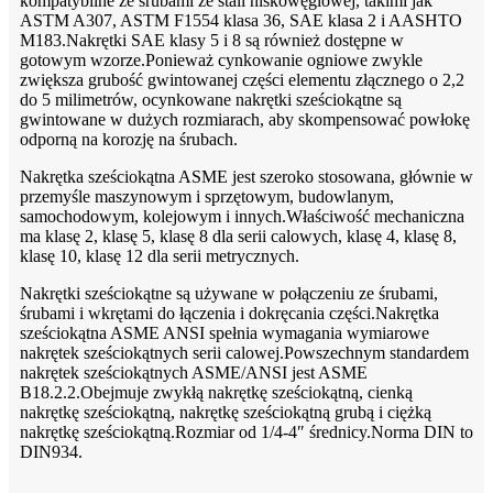
kompatybilne ze śrubami ze stali niskowęglowej, takimi jak
ASTM A307, ASTM F1554 klasa 36, ​​SAE klasa 2 i AASHTO
M183.Nakrętki SAE klasy 5 i 8 są również dostępne w
gotowym wzorze.Ponieważ cynkowanie ogniowe zwykle
zwiększa grubość gwintowanej części elementu złącznego o 2,2
do 5 milimetrów, ocynkowane nakrętki sześciokątne są
gwintowane w dużych rozmiarach, aby skompensować powłokę
odporną na korozję na śrubach.
Nakrętka sześciokątna ASME jest szeroko stosowana, głównie w
przemyśle maszynowym i sprzętowym, budowlanym,
samochodowym, kolejowym i innych.Właściwość mechaniczna
ma klasę 2, klasę 5, klasę 8 dla serii calowych, klasę 4, klasę 8,
klasę 10, klasę 12 dla serii metrycznych.
Nakrętki sześciokątne są używane w połączeniu ze śrubami,
śrubami i wkrętami do łączenia i dokręcania części.Nakrętka
sześciokątna ASME ANSI spełnia wymagania wymiarowe
nakrętek sześciokątnych serii calowej.Powszechnym standardem
nakrętek sześciokątnych ASME/ANSI jest ASME
B18.2.2.Obejmuje zwykłą nakrętkę sześciokątną, cienką
nakrętkę sześciokątną, nakrętkę sześciokątną grubą i ciężką
nakrętkę sześciokątną.Rozmiar od 1/4-4″ średnicy.Norma DIN to
DIN934.